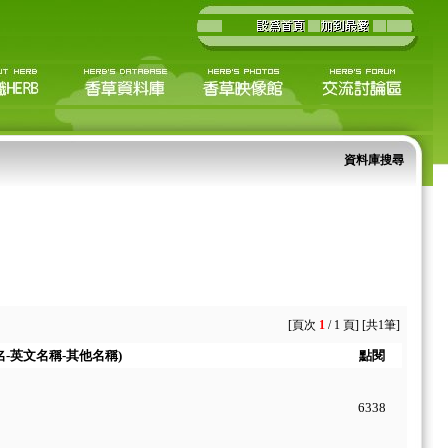
資料庫搜尋
[頁次
1
/ 1 頁] [共1筆]
名-英文名稱-其他名稱)
點閱
6338