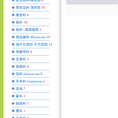
唇形花科-羅勒類
6
唇形花科 薄荷類
30
繖形科
6
菊科
19
菊科─萬壽菊類
5
桃金孃科-Myrtaceae
10
牻牛兒苗科-天竺葵類
14
馬鞭草科
8
芸香科
3
薔薇科
4
茄科-Solanaceae
9
禾本科-Gramineae
2
其他
7
蓼科
3
錦葵科
1
薑科
1