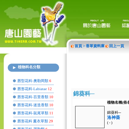
首頁
> 香草資料庫
回上一頁
植物科名分類
唇型花科-奧勒岡類
6
唇形花科-Labiatae
12
錦葵科─
唇形花科-百里香類
10
植物名稱(俗
唇形花科-迷迭香類
10
錦葵科─
唇形花科-鼠尾草類
11
洛神葵
唇形花科 薰衣草類
29
( - )